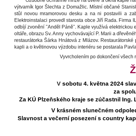
Ozdobné ochranné mříže na dveře a okna kaple nám v 
výtvarník Igor Šlechta z Domažlic. Místní občané Stanis
stůl novou mramorovou desku a na ni postavili a zabez
Elektroinstalaci provedl starosta obce Jiří Rada. Firma I
odbíjí zvonění "Anděl Páně". Kaple využívá elektrickou
oltáře, obrazu Sv. Anny vychovávající P. Marii a dřevěné
restaurátorka Šárka Hnátová z Mlázov. Restaurátorské 
kapli a o květinovou výzdobu interiéru se postarala Pavl
Vyvrcholením po dokončení všech 
Ž
V
sobotu 4. května 2024 sla
za spolu
Za KÚ Plzeňského kraje se zúčastnil Ing. L
V krásném slunečném odpoledni
Slavnost a večerní posezení s country ka