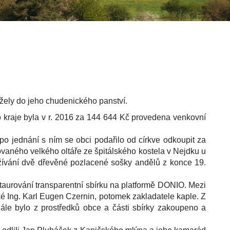
ežely do jeho chudenického panství.
raje byla v r. 2016 za 144 644 Kč provedena venkovní
ednání s ním se obci podařilo od církve odkoupit za
ochovaného velkého oltáře ze špitálského kostela v Nejdku u
užívání dvě dřevěné pozlacené sošky andělů z konce 19.
taurování transparentní sbírku na platformě DONIO. Mezi
aké Ing. Karl Eugen Czernin, potomek zakladatele kaple. Z
ále bylo z prostředků obce a části sbírky zakoupeno a