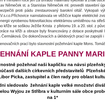
minulém roce jen za úhradu materiálu vykovali a znak obce o
lav Němeček st. a Stanislav Němeček ml. provedli stavební úprav
pečili proti pádu zrestaurovaný barokní oltář. Vykopali výko
LV.s.r.o.Příchovice
nainstalovala ve věžičce kaple elektrické zvo
 energii vyrobenou fotovoltaickou elektrárnou umístěnou na stř
ho kříže se soškou Ježíše Krista z přelomu 19. a 20. stol. z pů
práce na kříži a obraze byly financovány z dotace poskytnut
a Čermáková. Do dokončovacích a úklidových prací se zapojili i
renovačních prací bylo slavnostní požehnání kaple Mons. To
EHNÁNÍ KAPLE PANNY MAR
vnostně požehnal naši kapličku na návsi plzeňs
účasti dalších církevních představitelů Plzeňské
ibor Picka, zastupitel
a člen rady pro oblast ku
 sledovalo žehnání kaple velké množství diváků
pelou Wyjou ze Stříbra v kulturním sále obce pro
na 1*