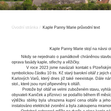
Úvodní stránka
Kaple Panny Marie průvodní text
Kaple Panny Marie stojí na návsi o
Nikdy se nejednalo o památkově chráněnou stavbu, a 
oprava fasády kaple, střechy a věžičky.
V roce 2023 jsme navázali kontakt s Plzeňským bisk
symbolickou částku 10 tis. Kč starý barokní oltář z jejich
Karlových Varů, který dnes již také neexistuje. Dále 
stol., které jsou nyní připevněny k oltáři.
Protože byl oltář ve velmi zuboženém stavu, vyhl
obyvateli Kaniček a příznivci se podařilo během tří měsí
výtěžku sbírky byla uhrazena kupní cena oltáře a jeh
instalováno elektrické zvonění a byla zakoupena mramorov