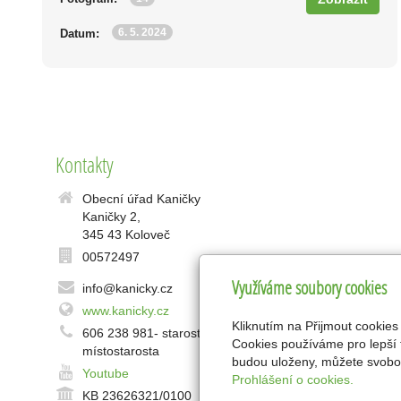
6. 5. 2024
Datum:
Kontakty
Obecní úřad Kaničky
Kaničky 2,
345 43 Koloveč
00572497
Využíváme soubory cookies
info@kanicky.cz
www.kanicky.cz
Kliknutím na Přijmout cookies
606 238 981- starosta, 721 674 152-
Cookies používáme pro lepší 
místostarosta
budou uloženy, můžete svobod
Youtube
Prohlášení o cookies.
KB 23626321/0100