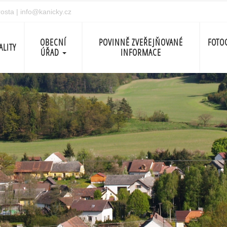
rosta
|
info@kanicky.cz
OBECNÍ
POVINNĚ ZVEŘEJŇOVANÉ
FOTO
ALITY
ÚŘAD
INFORMACE