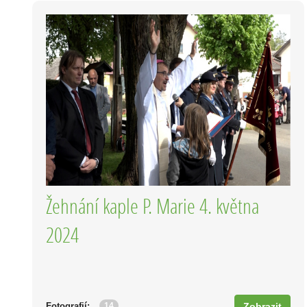
Žehnání kaple P. Marie 4. května
2024
14
Fotografií:
Zobrazit