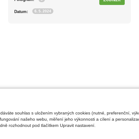
6. 5. 2024
Datum:
 dáváte souhlas s uložením vybraných cookies (nutné, preferenční, výk
fungování našeho webu, měření jeho výkonnosti a cílení a personalizac
ně rozhodnout pod tlačítkem Upravit nastavení.