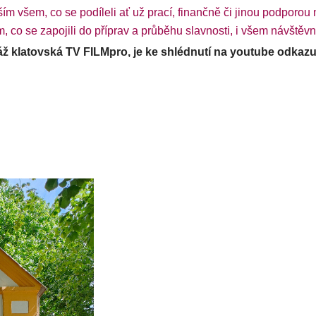
ším všem, co se podíleli ať už prací, finančně či jinou podporou 
co se zapojili do příprav a průběhu slavnosti, i všem návštěvn
táž klatovská TV FILMpro, je ke shlédnutí na youtube odkazu