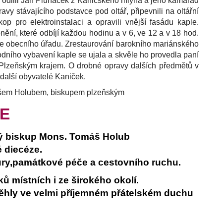
dlili Jan Pluháček z Kaničského mlýna a jeho kamarád
y stávajícího podstavce pod oltář, připevnili na oltářní
p pro elektroinstalaci a opravili vnější fasádu kaple.
nění, které odbíjí každou hodinu a v 6, ve 12 a v 18 hod.
eše obecního úřadu. Zrestaurování barokního mariánského
vodního vybavení kaple se ujala a skvěle ho provedla paní
é Plzeňským krajem. O drobné opravy dalších předmětů v
 další obyvatelé Kaniček.
mášem Holubem, biskupem plzeňským
IE
ký biskup Mons. Tomáš Holub
 diecéze.
ltury,památkové péče a cestovního ruchu.
 místních i ze širokého okolí.
běhly ve velmi příjemném přátelském duchu