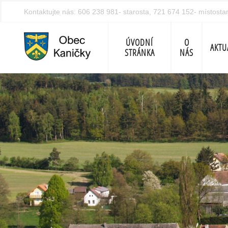
Kontaktujte nás:
606 238 981- starosta, 721 674 152- místosta
ÚVODNÍ
O
AKTU
STRÁNKA
NÁS