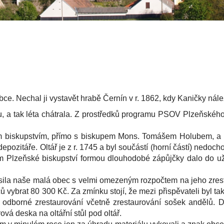
bce. Nechal ji vystavět hrabě Černín v r. 1862, kdy Kaničky nál
tak léta chátrala. Z prostředků programu PSOV Plzeňského k
upstvím, přímo s biskupem Mons. Tomášem Holubem, a po j
 depozitáře. Oltář je z r. 1745 a byl součástí (horní částí) ned
nám Plzeňské biskupství formou dlouhodobé zápůjčky dalo do 
ásila naše malá obec s velmi omezeným rozpočtem na jeho zres
ců vybrat 80 300 Kč. Za zmínku stojí, že mezi přispěvateli byl t
o odborné zrestaurování včetně zrestaurování sošek andělů. D
á deska na oltářní stůl pod oltář.