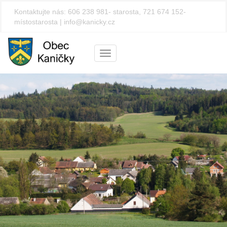
Kontaktujte nás:
606 238 981- starosta, 721 674 152-
místostarosta
|
info@kanicky.cz
Menu