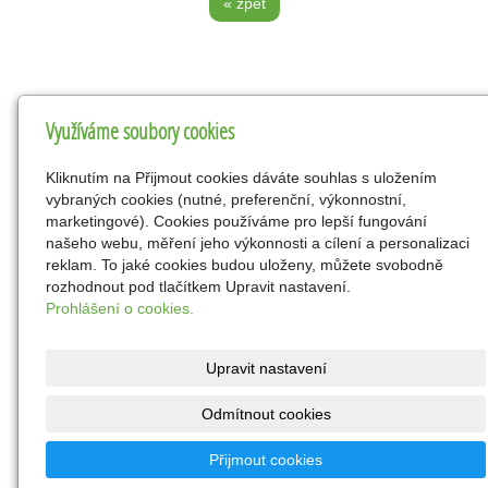
« zpět
Kontakty
Využíváme soubory cookies
Obecní úřad Kaničky
Kliknutím na Přijmout cookies dáváte souhlas s uložením
Kaničky 2,
vybraných cookies (nutné, preferenční, výkonnostní,
345 43 Koloveč
marketingové). Cookies používáme pro lepší fungování
našeho webu, měření jeho výkonnosti a cílení a personalizaci
00572497
reklam. To jaké cookies budou uloženy, můžete svobodně
info@kanicky.cz
rozhodnout pod tlačítkem Upravit nastavení.
Prohlášení o cookies.
www.kanicky.cz
606 238 981- starosta, 721 674 152-
místostarosta
Upravit nastavení
Youtube
Odmítnout cookies
KB 23626321/0100
Prohlášení o přístupnosti
Přijmout cookies