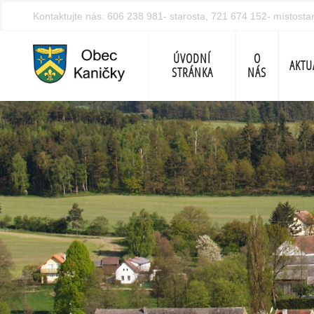
Kontaktujte nás:
606 238 981- starosta, 721 674 152- místosta
ÚVODNÍ
O
AKTU
STRÁNKA
NÁS