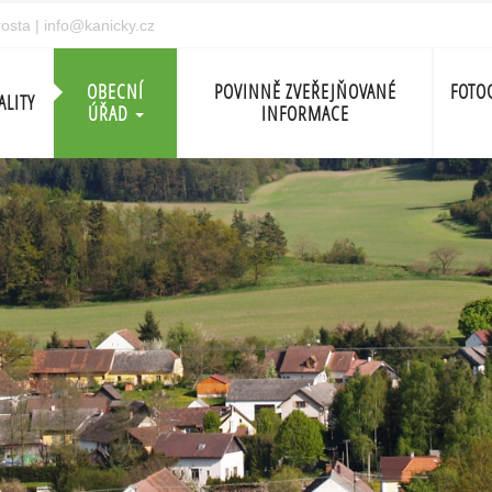
rosta
|
info@kanicky.cz
OBECNÍ
POVINNĚ ZVEŘEJŇOVANÉ
FOTO
ALITY
ÚŘAD
INFORMACE